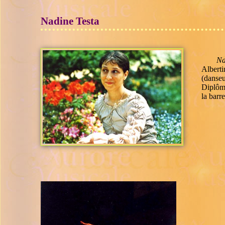
Nadine Testa
Na
Albert
(danseu
Diplômé
la barre