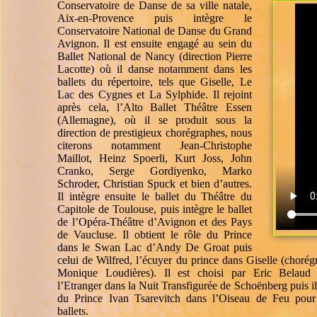
Conservatoire de Danse de sa ville natale,
Aix-en-Provence puis intègre le
Conservatoire National de Danse du Grand
Avignon. Il est ensuite engagé au sein du
Ballet National de Nancy (direction Pierre
Lacotte) où il danse notamment dans les
ballets du répertoire, tels que Giselle, Le
Lac des Cygnes et La Sylphide. Il rejoint
après cela, l’Alto Ballet Théâtre Essen
(Allemagne), où il se produit sous la
direction de prestigieux chorégraphes, nous
citerons notamment Jean-Christophe
Maillot, Heinz Spoerli, Kurt Joss, John
Cranko, Serge Gordiyenko, Marko
Schroder, Christian Spuck et bien d’autres.
Il intègre ensuite le ballet du Théâtre du
Capitole de Toulouse, puis intègre le ballet
de l’Opéra-Théâtre d’Avignon et des Pays
de Vaucluse. Il obtient le rôle du Prince
dans le Swan Lac d’Andy De Groat puis
celui de Wilfred, l’écuyer du prince dans Giselle (chorég
Monique Loudières). Il est choisi par Eric Belaud p
l’Etranger dans la Nuit Transfigurée de Schoënberg puis il 
du Prince Ivan Tsarevitch dans l’Oiseau de Feu pour
ballets.