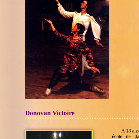
Donovan Victoire
A 18 ans
école de da